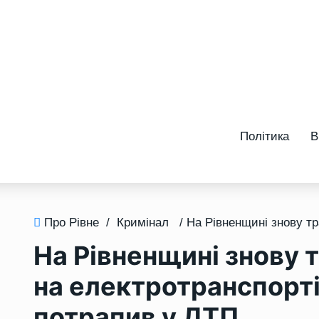
Політика
В
Про Рівне
/
Кримінал
На Рівненщині знову 
на електротранспорті
потрапив у ДТП