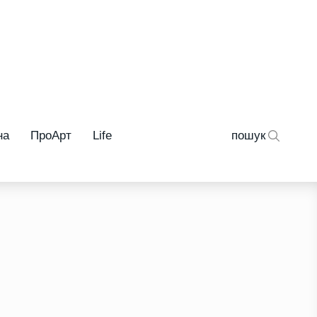
на
ПроАрт
Life
пошук