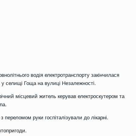
овнолітнього водія електротранспорту закінчилася
 у селищі Гоща на вулиці Незалежності.
річний місцевий житель керував електроскутером та
na.
 з переломом руки госпіталізували до лікарні.
втопригоди.