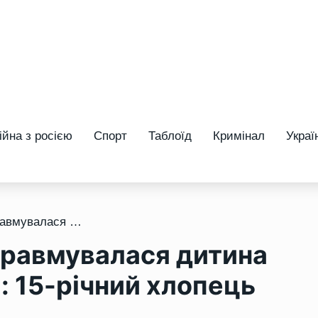
ійна з росією
Спорт
Таблоїд
Кримінал
Украї
/ На Рівненщині знову травмувалася дитина на електротранспорті: 15-річний хлопець потрапив у ДТП
травмувалася дитина
: 15-річний хлопець