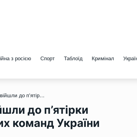
ійна з росією
Спорт
Таблоїд
Кримінал
Украї
/ Школярі з Рівного увійшли до п’ятірки найкращих футбольних команд України
йшли до п’ятірки
х команд України