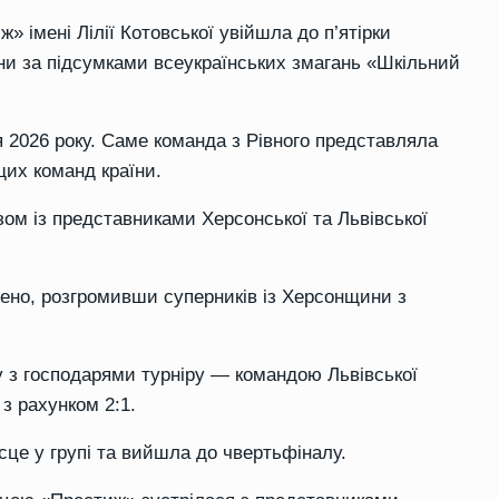
 імені Лілії Котовської увійшла до п’ятірки
и за підсумками всеукраїнських змагань «Шкільний
я 2026 року. Саме команда з Рівного представляла
щих команд країни.
зом із представниками Херсонської та Львівської
но, розгромивши суперників із Херсонщини з
 з господарями турніру — командою Львівської
з рахунком 2:1.
це у групі та вийшла до чвертьфіналу.