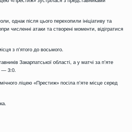
ліцею «Престиж» зустрілася з представниками
оли, однак після цього перехопили ініціативу та
при численні атаки та створені моменти, відігратися
сця з п’ятого до восьмого.
авників Закарпатської області, а у матчі за п’яте
 — 3:0.
мічного ліцею «Престиж» посіла п’яте місце серед
ка.