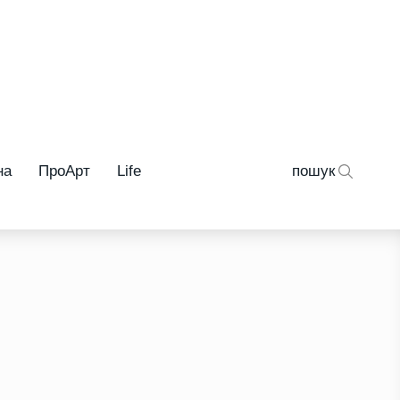
на
ПроАрт
Life
пошук