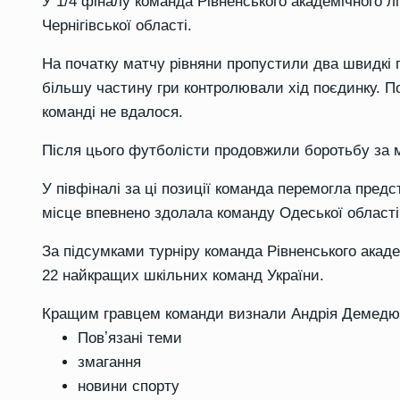
У 1/4 фіналу команда Рівненського академічного 
Чернігівської області.
На початку матчу рівняни пропустили два швидкі г
більшу частину гри контролювали хід поєдинку. По
команді не вдалося.
Після цього футболісти продовжили боротьбу за мі
У півфіналі за ці позиції команда перемогла предст
місце впевнено здолала команду Одеської області
За підсумками турніру команда Рівненського акаде
22 найкращих шкільних команд України.
Кращим гравцем команди визнали Андрія Демедю
Повʼязані теми
змагання
новини спорту