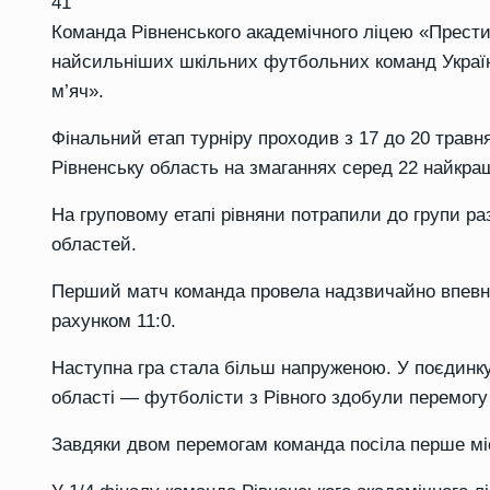
41
Команда Рівненського академічного ліцею «Престиж»
найсильніших шкільних футбольних команд Україн
м’яч».
Фінальний етап турніру проходив з 17 до 20 травн
Рівненську область на змаганнях серед 22 найкра
На груповому етапі рівняни потрапили до групи ра
областей.
Перший матч команда провела надзвичайно впевне
рахунком 11:0.
Наступна гра стала більш напруженою. У поєдинку
області — футболісти з Рівного здобули перемогу 
Завдяки двом перемогам команда посіла перше міс