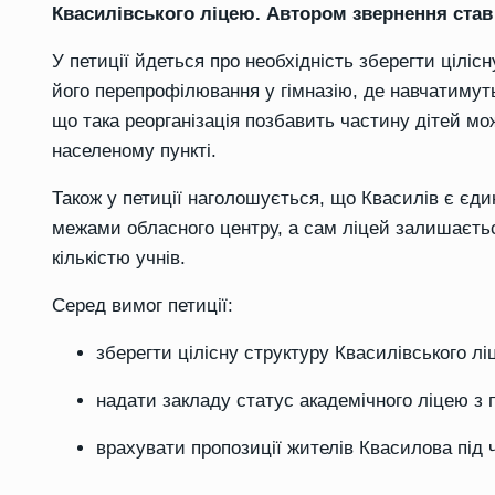
Квасилівського ліцею. Автором звернення став 
У петиції йдеться про необхідність зберегти ціліс
його перепрофілювання у гімназію, де навчатимуть
що така реорганізація позбавить частину дітей мо
населеному пункті.
Також у петиції наголошується, що Квасилів є єд
межами обласного центру, а сам ліцей залишаєтьс
кількістю учнів.
Серед вимог петиції:
зберегти цілісну структуру Квасилівського лі
надати закладу статус академічного ліцею з
врахувати пропозиції жителів Квасилова під