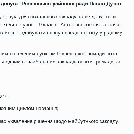
депутат Рівненської районної ради Павло Дутко.
ну структуру навчального закладу та не допустити
ся лише учні 1–9 класів. Автор звернення зазначає,
жливості здобувати повну середню освіту у рідному
иним населеним пунктом Рівненської громади поза
я одним із найбільших закладів освіти громади за
цею;
 повним циклом навчання;
 час ухвалення рішення щодо майбутнього закладу.