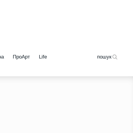
на
ПроАрт
Life
пошук