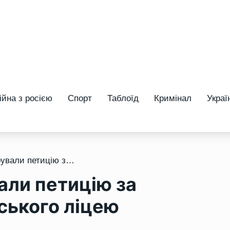
ійна з росією
Спорт
Таблоїд
Кримінал
Украї
/ У Рівному зареєстрували петицію за збереження Квасилівського ліцею
али петицію за
ського ліцею