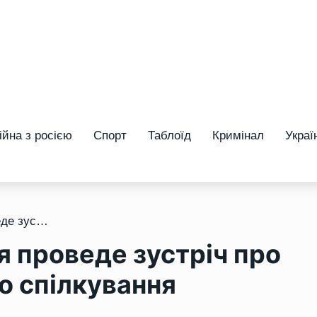
ійна з росією
Спорт
Таблоїд
Кримінал
Украї
/ У Рівному психологиня проведе зустріч про правила безбар’єрного спілкування
я проведе зустріч про
о спілкування