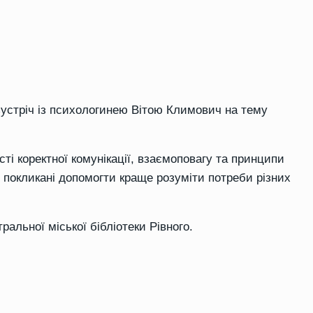
 зустріч із психологинею Вітою Климович на тему
ті коректної комунікації, взаємоповагу та принципи
і покликані допомогти краще розуміти потреби різних
ральної міської бібліотеки Рівного.