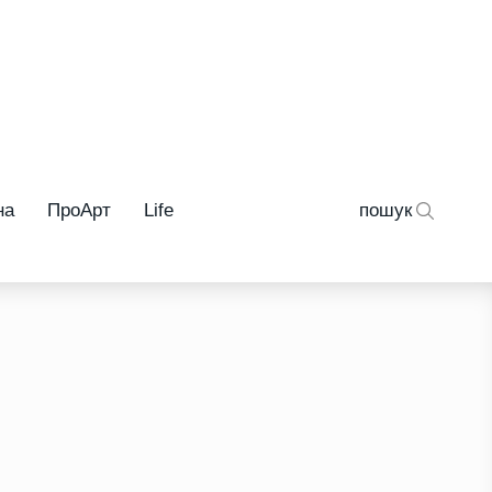
на
ПроАрт
Life
пошук