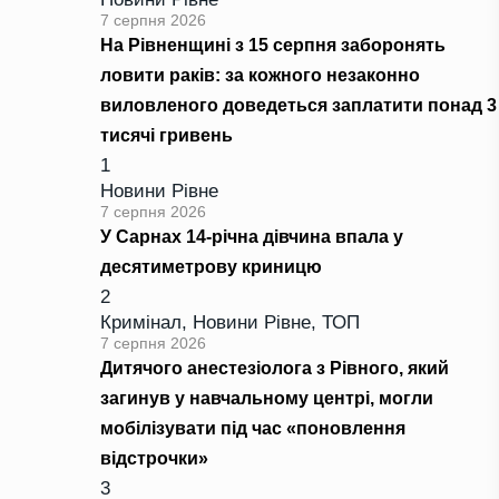
7 серпня 2026
На Рівненщині з 15 серпня заборонять
ловити раків: за кожного незаконно
виловленого доведеться заплатити понад 3
тисячі гривень
1
Новини Рівне
7 серпня 2026
У Сарнах 14-річна дівчина впала у
десятиметрову криницю
2
Кримінал
,
Новини Рівне
,
ТОП
7 серпня 2026
Дитячого анестезіолога з Рівного, який
загинув у навчальному центрі, могли
мобілізувати під час «поновлення
відстрочки»
3