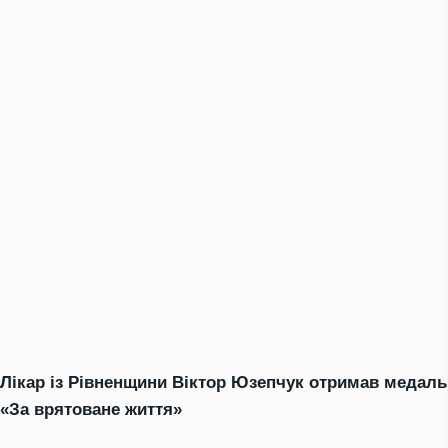
Лікар із Рівненщини Віктор Юзепчук отримав медаль
«За врятоване життя»