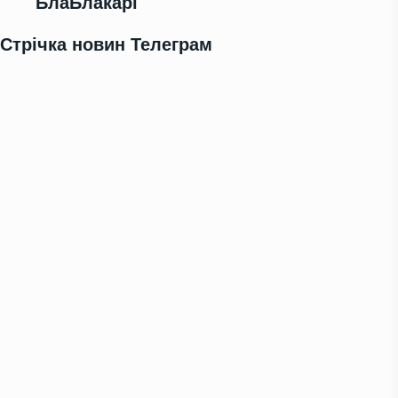
БлаБлакарі
Стрічка новин Телеграм