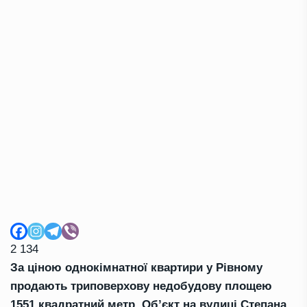
2 134
За ціною однокімнатної квартири у Рівному
продають триповерхову недобудову площею
1551 квадратний метр. Об’єкт на вулиці Степана