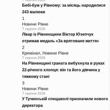
Бебі-бум у Рівному: за місяць народилися
243 малюки
1
Новини Рівне
7 серпня 2026
Лікар із Рівненщини Віктор Юзепчук
отримав медаль «За врятоване життя»
2
Кримінал
,
Новини Рівне
7 серпня 2026
На Рівненщині граната вибухнула в руках
22-річного хлопця: він та його дівчина у
тяжкому стані
3
Новини Рівне
7 серпня 2026
У Тучинській спецшколі призначили нового
директора