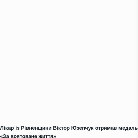
Лікар із Рівненщини Віктор Юзепчук отримав медаль
«За врятоване життя»