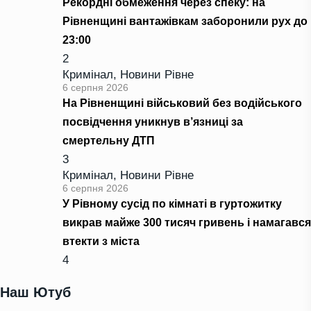
Рекордні обмеження через спеку: на
Рівненщині вантажівкам заборонили рух до
23:00
2
Кримінал
,
Новини Рівне
6 серпня 2026
На Рівненщині військовий без водійського
посвідчення уникнув в’язниці за
смертельну ДТП
3
Кримінал
,
Новини Рівне
6 серпня 2026
У Рівному сусід по кімнаті в гуртожитку
викрав майже 300 тисяч гривень і намагався
втекти з міста
4
Наш Ютуб