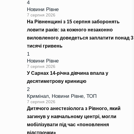
4
Новини Рівне
7 серпня 2026
На Рівненщині з 15 серпня заборонять
ловити раків: за кожного незаконно
виловленого доведеться заплатити понад 3
тисячі гривень
1
Новини Рівне
7 серпня 2026
У Сарнах 14-річна дівчина впала у
десятиметрову криницю
2
Кримінал
,
Новини Рівне
,
ТОП
7 серпня 2026
Дитячого анестезіолога з Рівного, який
загинув у навчальному центрі, могли
мобілізувати під час «поновлення
відстрочки»