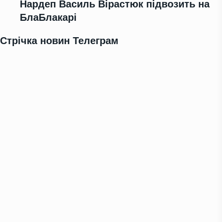
Нардеп Василь Вірастюк підвозить на
БлаБлакарі
Стрічка новин Телеграм