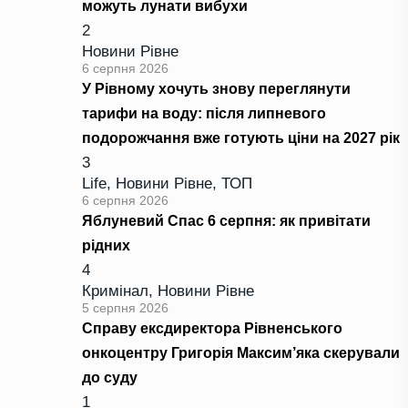
можуть лунати вибухи
2
Новини Рівне
6 серпня 2026
У Рівному хочуть знову переглянути
тарифи на воду: після липневого
подорожчання вже готують ціни на 2027 рік
3
Life
,
Новини Рівне
,
ТОП
6 серпня 2026
Яблуневий Спас 6 серпня: як привітати
рідних
4
Кримінал
,
Новини Рівне
5 серпня 2026
Справу ексдиректора Рівненського
онкоцентру Григорія Максим’яка скерували
до суду
1