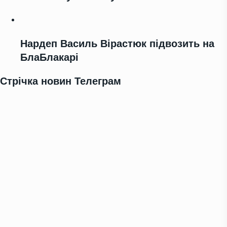
Нардеп Василь Вірастюк підвозить на
БлаБлакарі
Стрічка новин Телеграм