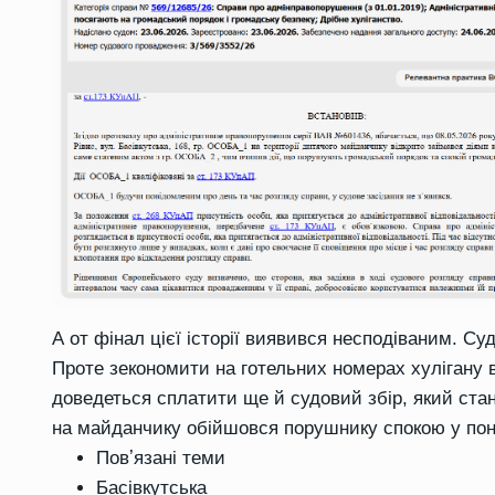
А от фінал цієї історії виявився несподіваним. Су
Проте зекономити на готельних номерах хулігану 
доведеться сплатити ще й судовий збір, який стан
на майданчику обійшовся порушнику спокою у пон
Повʼязані теми
Басівкутська