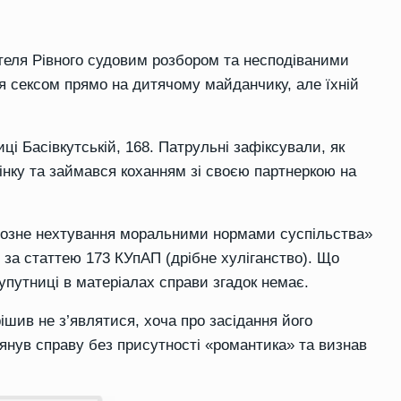
теля Рівного судовим розбором та несподіваними
 сексом прямо на дитячому майданчику, але їхній
ці Басівкутській, 168. Патрульні зафіксували, як
інку та займався коханням зі своєю партнеркою на
йозне нехтування моральними нормами суспільства»
 за статтею 173 КУпАП (дрібне хуліганство). Що
супутниці в матеріалах справи згадок немає.
ішив не з’являтися, хоча про засідання його
лянув справу без присутності «романтика» та визнав