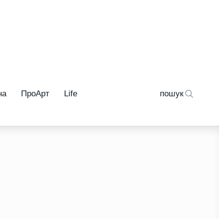
на
ПроАрт
Life
пошук