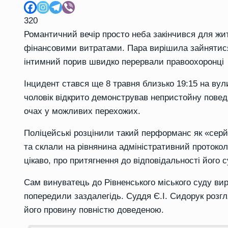
320
Романтичний вечір просто неба закінчився для жи
фінансовими витратами. Пара вирішила зайнятися
інтимний порив швидко перервали правоохоронці
Інцидент стався ще 8 травня близько 19:15 на вули
чоловік відкрито демонстрував непристойну повед
очах у можливих перехожих.
Поліцейські розцінили такий перформанс як «сер
та склали на рівнянина адміністративний протокол
цікаво, про притягнення до відповідальності його 
Сам винуватець до Рівненського міського суду вир
попередили заздалегідь. Суддя Є.І. Сидорук розг
його провину повністю доведеною.