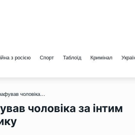
ійна з росією
Спорт
Таблоїд
Кримінал
Украї
/ У Рівному суд оштрафував чоловіка за інтим на дитячому майданчику
ував чоловіка за інтим
ику