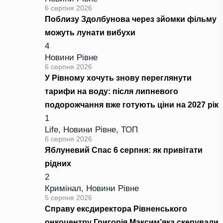
6 серпня 2026
Поблизу Здолбунова через зйомки фільму
можуть лунати вибухи
4
Новини Рівне
6 серпня 2026
У Рівному хочуть знову переглянути
тарифи на воду: після липневого
подорожчання вже готують ціни на 2027 рік
1
Life
,
Новини Рівне
,
ТОП
6 серпня 2026
Яблуневий Спас 6 серпня: як привітати
рідних
2
Кримінал
,
Новини Рівне
5 серпня 2026
Справу ексдиректора Рівненського
онкоцентру Григорія Максим’яка скерували