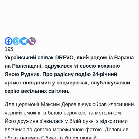
195
Український співак DREVO, який родом із Вараша
на Рівненщині, одружився зі своєю коханою
Яною Рудник. Про радісну подію 24-річний
артист повідомив у соцмережах, опублікувавши
серію весільних світлин.
Для церемонії Максим Дерев’янчук обрав класичний
чорний смокінг із білою сорочкою та метеликом.
Його дружина з’явилася у білій сукні з відкритими
плечима та довгою мереживною фатою. Доповнив
образ нареченої букет із білих півоній.