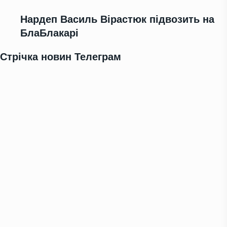
Нардеп Василь Вірастюк підвозить на
БлаБлакарі
Стрічка новин Телеграм