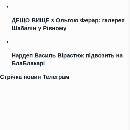
ДЕЩО ВИЩЕ з Ольгою Ферар: галерея
Шабалін у Рівному
Нардеп Василь Вірастюк підвозить на
БлаБлакарі
Стрічка новин Телеграм