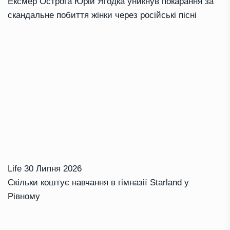
Ексмер Острога Юрій Ягодка уникнув покарання за
скандальне побиття жінки через російські пісні
Life
30 Липня 2026
Скільки коштує навчання в гімназії Starland у
Рівному