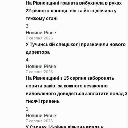
На Рівненщині граната вибухнула в руках
22-річного хлопця: він та його дівчина у
тяжкому стані
3
Новини Рівне
7 серпня 2026
У Тучинській спецшколі призначили нового
директора
4
Новини Рівне
7 серпня 2026
На Рівненщині з 15 серпня заборонять
ловити раків: за кожного незаконно
виловленого доведеться заплатити понад 3
тисячі гривень
1
Новини Рівне
7 серпня 2026
У Сарнах 14-річна дівчина впала у