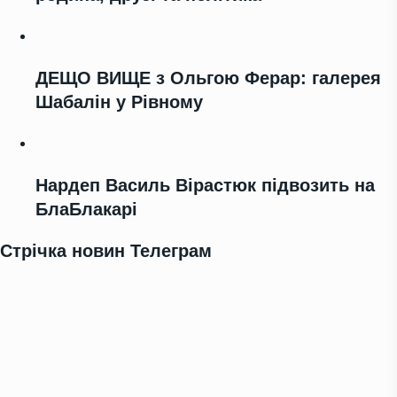
ДЕЩО ВИЩЕ з Ольгою Ферар: галерея
Шабалін у Рівному
Нардеп Василь Вірастюк підвозить на
БлаБлакарі
Стрічка новин Телеграм