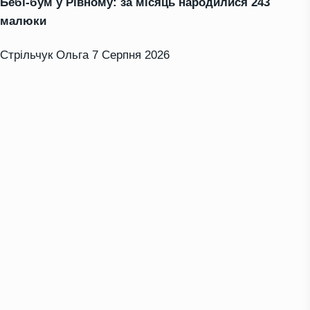
Бебі-бум у Рівному: за місяць народилися 243
малюки
Стрільчук Ольга
7 Серпня 2026