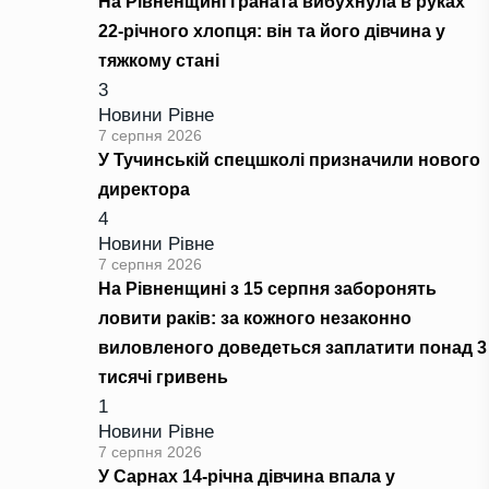
На Рівненщині граната вибухнула в руках
22-річного хлопця: він та його дівчина у
тяжкому стані
3
Новини Рівне
7 серпня 2026
У Тучинській спецшколі призначили нового
директора
4
Новини Рівне
7 серпня 2026
На Рівненщині з 15 серпня заборонять
ловити раків: за кожного незаконно
виловленого доведеться заплатити понад 3
тисячі гривень
1
Новини Рівне
7 серпня 2026
У Сарнах 14-річна дівчина впала у