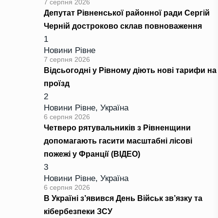
7 серпня 2026
Депутат Рівненської районної ради Сергій
Черній достроково склав повноваження
1
Новини Рівне
7 серпня 2026
Відсьогодні у Рівному діють нові тарифи на
проїзд
2
Новини Рівне
,
Україна
6 серпня 2026
Четверо рятувальників з Рівненщини
допомагають гасити масштабні лісові
пожежі у Франції (ВІДЕО)
3
Новини Рівне
,
Україна
6 серпня 2026
В Україні з’явився День Військ зв’язку та
кібербезпеки ЗСУ