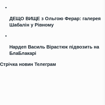
ДЕЩО ВИЩЕ з Ольгою Ферар: галерея
Шабалін у Рівному
Нардеп Василь Вірастюк підвозить на
БлаБлакарі
Стрічка новин Телеграм