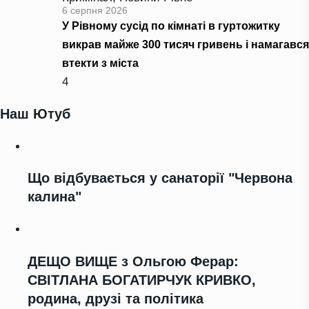
6 серпня 2026
У Рівному сусід по кімнаті в гуртожитку
викрав майже 300 тисяч гривень і намагався
втекти з міста
4
Наш Ютуб
Що відбувається у санаторії "Червона
калина"
ДЕЩО ВИЩЕ з Ольгою Ферар:
СВІТЛАНА БОГАТИРЧУК КРИВКО,
родина, друзі та політика