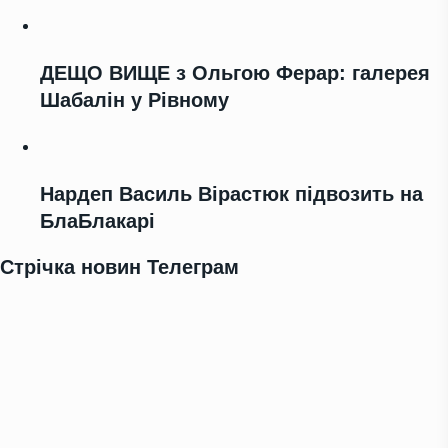
ДЕЩО ВИЩЕ з Ольгою Ферар: галерея
Шабалін у Рівному
Нардеп Василь Вірастюк підвозить на
БлаБлакарі
Стрічка новин Телеграм