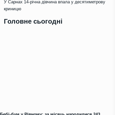
У Сарнах 14-річна дівчина впала у десятиметрову
криницю
Головне сьогодні
Бебі-бум у Рівному: за місяць народилися 243