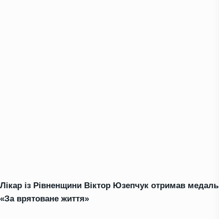
Лікар із Рівненщини Віктор Юзепчук отримав медаль
«За врятоване життя»