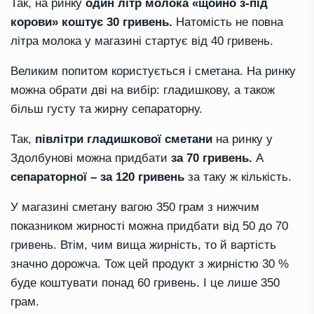
Так, на ринку
один літр молока «щойно з-під
корови»
коштує 30 гривень.
Натомість не повна
літра молока у магазині стартує від 40 гривень.
Великим попитом користується і сметана. На ринку
можна обрати дві на вибір: гладишкову, а також
більш густу та жирну сепараторну.
Так,
півлітри гладишкової сметани
на ринку у
Здолбунові можна придбати
за 70 гривень.
А
сепараторної – за 120 гривень
за таку ж кількість.
У магазині сметану вагою 350 грам з нижчим
показником жирності можна придбати від 50 до 70
гривень. Втім, чим вища жирність, то й вартість
значно дорожча. Тож цей продукт з жирністю 30 %
буде коштувати понад 60 гривень. І це лише 350
грам.