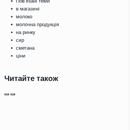
Повʼязані теми
в магазині
молоко
молочна продукція
на ринку
сир
сметана
ціни
Читайте також