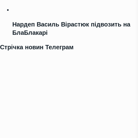
Нардеп Василь Вірастюк підвозить на
БлаБлакарі
Стрічка новин Телеграм