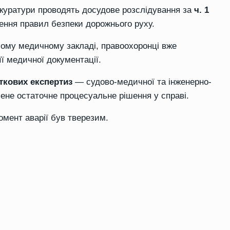
окуратури проводять досудове розслідування за
ч. 1
ння правил безпеки дорожнього руху.
шому медичному закладі, правоохоронці вже
ї медичної документації.
ткових експертиз
— судово-медичної та інженерно-
лене остаточне процесуальне рішення у справі.
омент аварії був тверезим.