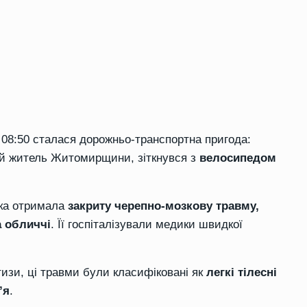
о 08:50 сталася дорожньо-транспортна пригода:
ний житель Житомирщини, зіткнувся з
велосипедом
інка отримала
закриту черепно-мозкову травму,
а обличчі
. Її госпіталізували медики швидкої
изи, ці травми були класифіковані як
легкі тілесні
’я
.