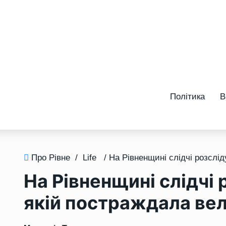
Політика
В
Про Рівне
/
Life
На Рівненщині слідчі 
якій постраждала ве