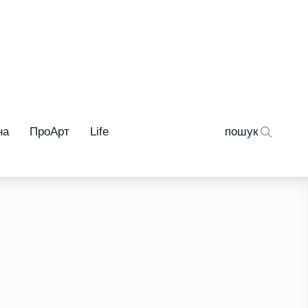
на
ПроАрт
Life
пошук