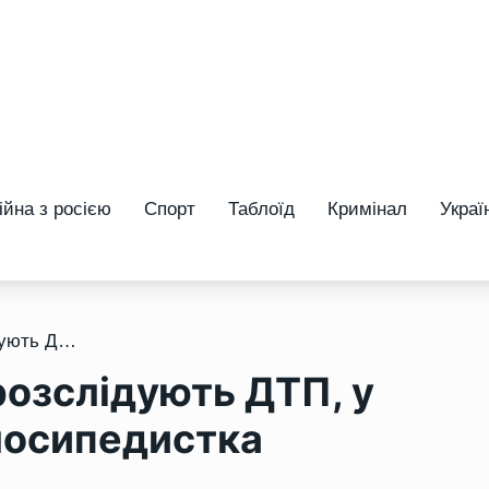
ійна з росією
Спорт
Таблоїд
Кримінал
Украї
/ На Рівненщині слідчі розслідують ДТП, у якій постраждала велосипедистка
розслідують ДТП, у
лосипедистка