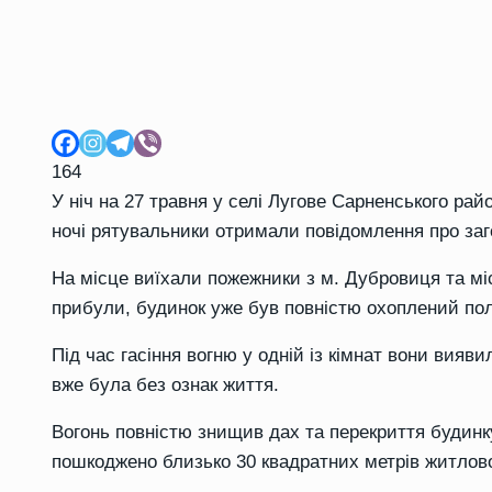
164
У ніч на 27 травня у селі Лугове Сарненського рай
ночі рятувальники отримали повідомлення про заг
На місце виїхали пожежники з м. Дубровиця та м
прибули, будинок уже був повністю охоплений по
Під час гасіння вогню у одній із кімнат вони вияв
вже була без ознак життя.
Вогонь повністю знищив дах та перекриття будинку
пошкоджено близько 30 квадратних метрів житлово