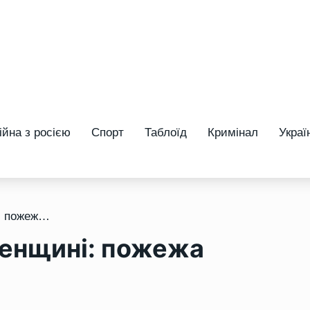
ійна з росією
Спорт
Таблоїд
Кримінал
Украї
/ Нічна трагедія на Рівненщині: пожежа забрала життя жінки
вненщині: пожежа