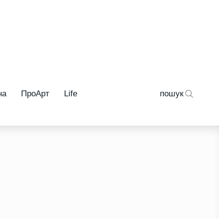
на
ПроАрт
Life
пошук