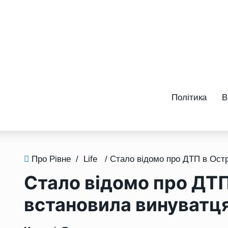
Політика
В
Про Рівне
/
Life
Стало відомо про ДТП 
встановила винуватц