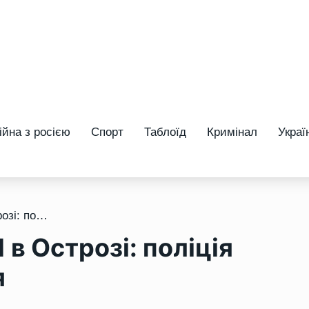
ійна з росією
Спорт
Таблоїд
Кримінал
Украї
/ Стало відомо про ДТП в Острозі: поліція встановила винуватця
в Острозі: поліція
я