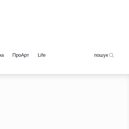
на
ПроАрт
Life
пошук