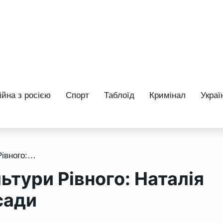
ійна з росією
Спорт
Таблоїд
Кримінал
Украї
/ Зміни в управлінні культури Рівного: Наталія Лозовська пішла з посади
льтури Рівного: Наталія
сади