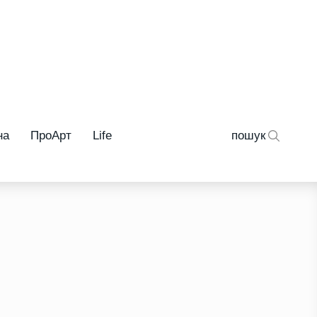
на
ПроАрт
Life
пошук