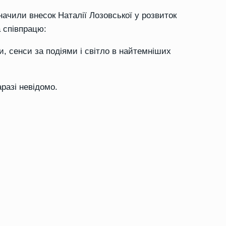
начили внесок Наталії Лозовської у розвиток
а співпрацю:
, сенси за подіями і світло в найтемніших
разі невідомо.