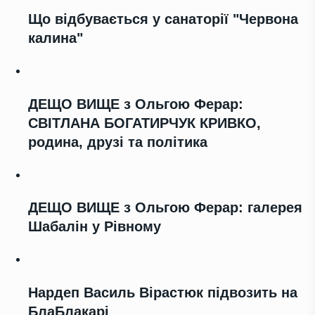
Що відбувається у санаторії "Червона
калина"
ДЕЩО ВИЩЕ з Ольгою Ферар:
СВІТЛАНА БОГАТИРЧУК КРИВКО,
родина, друзі та політика
ДЕЩО ВИЩЕ з Ольгою Ферар: галерея
Шабалін у Рівному
Нардеп Василь Вірастюк підвозить на
БлаБлакарі