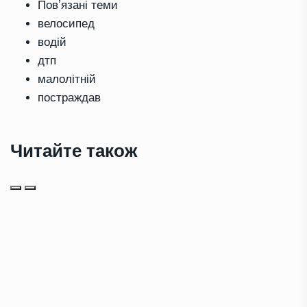
Повʼязані теми
велосипед
водій
дтп
малолітній
постраждав
Читайте також