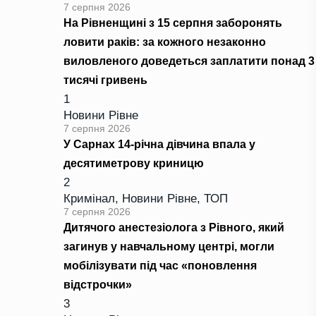
7 серпня 2026
На Рівненщині з 15 серпня заборонять
ловити раків: за кожного незаконно
виловленого доведеться заплатити понад 3
тисячі гривень
1
Новини Рівне
7 серпня 2026
У Сарнах 14-річна дівчина впала у
десятиметрову криницю
2
Кримінал
,
Новини Рівне
,
ТОП
7 серпня 2026
Дитячого анестезіолога з Рівного, який
загинув у навчальному центрі, могли
мобілізувати під час «поновлення
відстрочки»
3