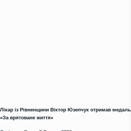
Лікар із Рівненщини Віктор Юзепчук отримав медаль
«За врятоване життя»