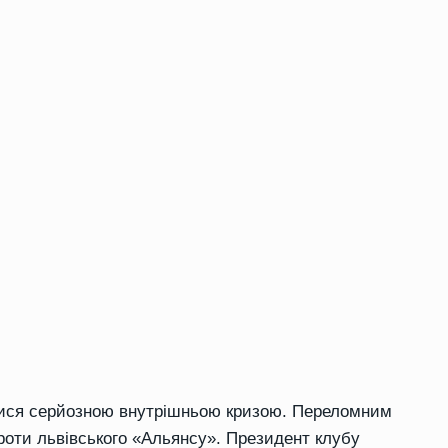
алися серйозною внутрішньою кризою. Переломним
роти львівського «Альянсу». Президент клубу