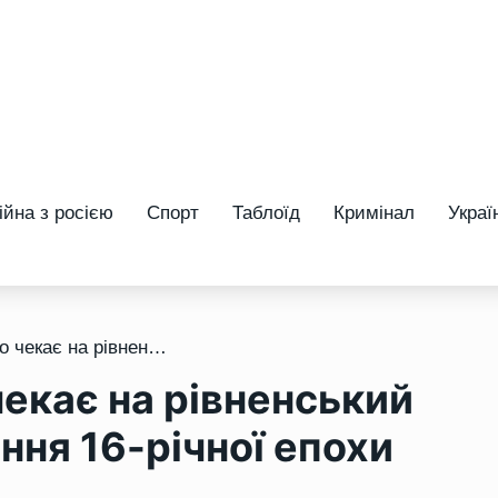
ійна з росією
Спорт
Таблоїд
Кримінал
Украї
/ «Кардинал» йде: що чекає на рівненський футзал після завершення 16-річної епохи
екає на рівненський
ння 16-річної епохи