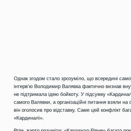
Однак згодом стало зрозуміло, що всередині само
інтерв’ю Володимир Валявка фактично визнав вну
не підтримала ідею бойкоту. У підсумку «Кардинал
самого Валявки, а організаційні питання взяли на 
він оголосив про відставку. Саме цей конфлікт ба
«Кардиналі».
Втім, варто розуміти: «Кардинал-Рівне» багато рок