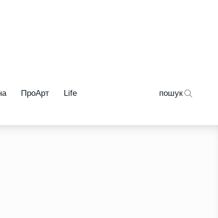
на
ПроАрт
Life
пошук