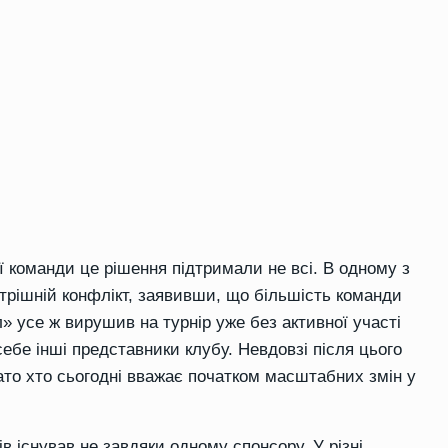
ї команди це рішення підтримали не всі. В одному з
трішній конфлікт, заявивши, що більшість команди
» усе ж вирушив на турнір уже без активної участі
себе інші представники клубу. Невдовзі після цього
гато хто сьогодні вважає початком масштабних змін у
ів існував не завдяки одному спонсору. У різні