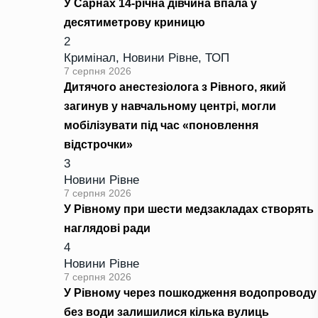
У Сарнах 14-річна дівчина впала у
десятиметрову криницю
2
Кримінал
,
Новини Рівне
,
ТОП
7 серпня 2026
Дитячого анестезіолога з Рівного, який
загинув у навчальному центрі, могли
мобілізувати під час «поновлення
відстрочки»
3
Новини Рівне
7 серпня 2026
У Рівному при шести медзакладах створять
наглядові ради
4
Новини Рівне
7 серпня 2026
У Рівному через пошкодження водопроводу
без води залишилися кілька вулиць