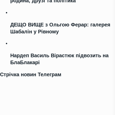
родина, друзі та політика
ДЕЩО ВИЩЕ з Ольгою Ферар: галерея
Шабалін у Рівному
Нардеп Василь Вірастюк підвозить на
БлаБлакарі
Стрічка новин Телеграм