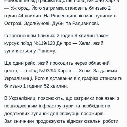
Найбільше від графіка відстає поїзд №45/46 Харків
— Ужгород. Його затримка становить близько 2
годин 44 хвилин. На Рівненщині він має зупинки в
Острозі, Здолбунові, Дубні та Радивилові.
Із запізненням близько 2 годин 8 хвилин також
курсує поїзд №119/120 Дніпро — Хелм, який
зупиняється у Рівному.
Ще один рейс, який проходить через обласний
центр, — поїзд №93/94 Харків — Хелм. За даними
Укрзалізниці, його відставання від графіка становить
близько 1 години 52 хвилин.
В Укрзалізниці пояснюють, що затримки пов’язані з
пошкодженням інфраструктури та необхідністю
додаткових зупинок для евакуації пасажирів.
Залізничники продовжують відновлювальні роботи