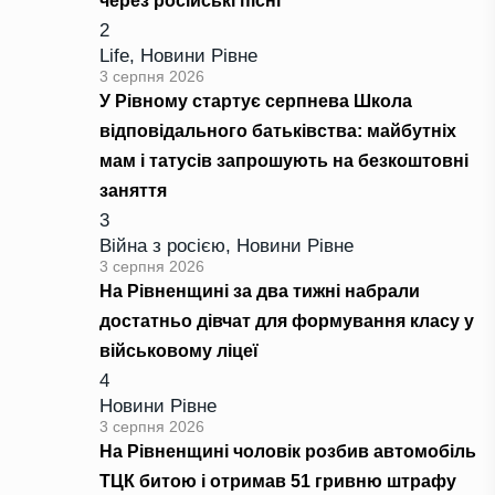
через російські пісні
2
Life
,
Новини Рівне
3 серпня 2026
У Рівному стартує серпнева Школа
відповідального батьківства: майбутніх
мам і татусів запрошують на безкоштовні
заняття
3
Війна з росією
,
Новини Рівне
3 серпня 2026
На Рівненщині за два тижні набрали
достатньо дівчат для формування класу у
військовому ліцеї
4
Новини Рівне
3 серпня 2026
На Рівненщині чоловік розбив автомобіль
ТЦК битою і отримав 51 гривню штрафу