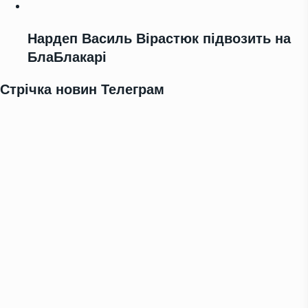
Нардеп Василь Вірастюк підвозить на
БлаБлакарі
Стрічка новин Телеграм