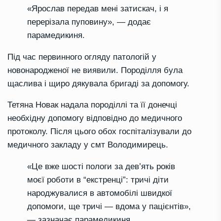
«Ярослав передав мені затискач, і я
перерізала пуповину», — додає
парамедикиня.
Під час первинного огляду патологій у
новонародженої не виявили. Породілля була
щаслива і щиро дякувала бригаді за допомогу.
Тетяна Новак надала породіллі та її донечці
необхідну допомогу відповідно до медичного
протоколу. Після цього обох госпіталізували до
медичного закладу у смт Володимирець.
«Це вже шості пологи за дев’ять років
моєї роботи в “екстренці”: тричі діти
народжувалися в автомобілі швидкої
допомоги, ще тричі — вдома у пацієнтів»,
— зазначає парамедикиня.