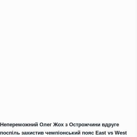
Непереможний Олег Жох з Острожчини вдруге
поспіль захистив чемпіонський пояс East vs West