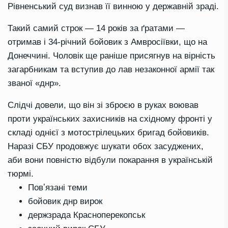
Рівненський суд визнав її винною у державній зраді.
Такий самий строк — 14 років за ґратами —
отримав і 34-річний бойовик з Амвросіївки, що на
Донеччині. Чоловік ще раніше присягнув на вірність
загарбникам та вступив до лав незаконної армії так
званої «днр».
Слідчі довели, що він зі зброєю в руках воював
проти українських захисників на східному фронті у
складі однієї з мотострілецьких бригад бойовиків.
Наразі СБУ продовжує шукати обох засуджених,
аби вони повністю відбули покарання в українській
тюрмі.
Повʼязані теми
бойовик днр вирок
держзрада Красноперекопськ