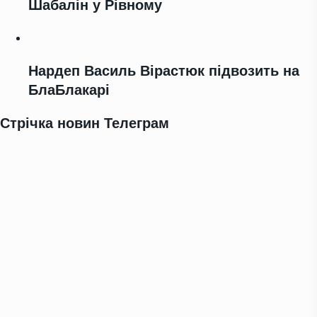
Шабалін у Рівному
Нардеп Василь Вірастюк підвозить на
БлаБлакарі
Стрічка новин Телеграм