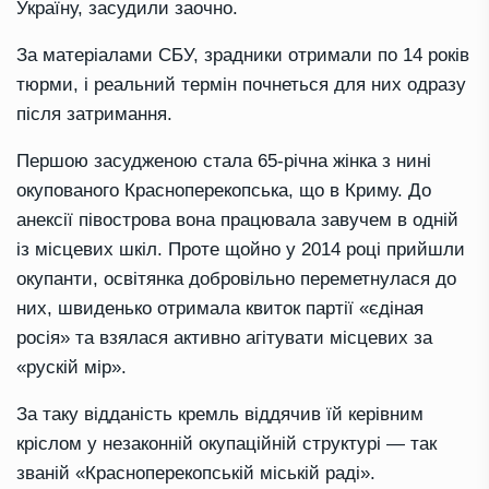
Україну, засудили заочно.
За матеріалами СБУ, зрадники отримали по 14 років
тюрми, і реальний термін почнеться для них одразу
після затримання.
Першою засудженою стала 65-річна жінка з нині
окупованого Красноперекопська, що в Криму. До
анексії півострова вона працювала завучем в одній
із місцевих шкіл. Проте щойно у 2014 році прийшли
окупанти, освітянка добровільно переметнулася до
них, швиденько отримала квиток партії «єдіная
росія» та взялася активно агітувати місцевих за
«рускій мір».
За таку відданість кремль віддячив їй керівним
кріслом у незаконній окупаційній структурі — так
званій «Красноперекопській міській раді».