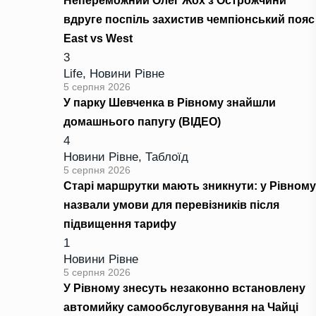
Непереможний Олег Жох з Острожчини
вдруге поспіль захистив чемпіонський пояс
East vs West
3
Life
,
Новини Рівне
5 серпня 2026
У парку Шевченка в Рівному знайшли
домашнього папугу (ВІДЕО)
4
Новини Рівне
,
Таблоїд
5 серпня 2026
Старі маршрутки мають зникнути: у Рівному
назвали умови для перевізників після
підвищення тарифу
1
Новини Рівне
5 серпня 2026
У Рівному знесуть незаконно встановлену
автомийку самообслуговування на Чайці