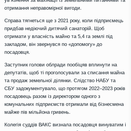
ув’язнення за махінації із земельними питаннями та
отримання неправомірної вигоди.
Справа тягнеться ще з 2021 року, коли підприємець
придбав недіючий дитячий санаторій. Щоб
отримати у власність майно та 5,4 га землі під
закладом, він звернувся по «допомогу» до
посадовця.
Заступник голови облради пообіцяв вплинути на
депутатів, щоб ті проголосували за списання майна
та продаж земельної ділянки. Слідство НАБУ та
СБУ задокументувало, що протягом 2022–2023 років
посадовець разом із директором одного з
комунальних підприємств отримали від бізнесмена
майже пів мільйона гривень.
Колегія суддів ВАКС визнала посадовця винуватим і