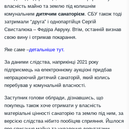
власність майно та землю під колишнім
комунальним
дитячим санаторієм
. СБУ також тоді
затримали “друга” і однопартійця Сергій
Свисталюка – Федіра Авруку. Втім, останній визнав
свою вину і отримав покарання.
Яке саме –
детальніше тут.
За даними слідства, наприкінці 2021 року
підприємець на електронному аукціоні придбав
непрацюючий дитячий санаторій, який колись
перебував у комунальній власності.
Заступник голови облради, дізнавшись, що
покупець також хоче отримати у власність
матеріальні цінності санаторію та землю під ним, за
версією слідства нібито пообіцяв сприяння. Йшлося
про списання майна та ухвалення депутатами