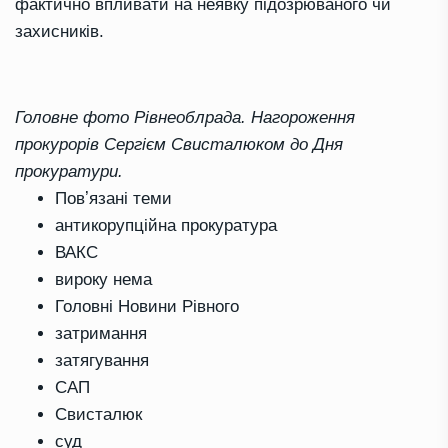
фактично впливати на неявку підозрюваного чи
захисників.
Головне фото Рівнеоблрада. Нагороження
прокурорів Сергієм Свисталюком до Дня
прокуратури.
Повʼязані теми
антикорупційна прокуратура
ВАКС
вироку нема
Головні Новини Рівного
затримання
затягування
САП
Свисталюк
суд