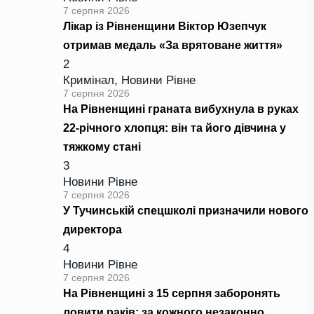
7 серпня 2026
Лікар із Рівненщини Віктор Юзепчук
отримав медаль «За врятоване життя»
2
Кримінал
,
Новини Рівне
7 серпня 2026
На Рівненщині граната вибухнула в руках
22-річного хлопця: він та його дівчина у
тяжкому стані
3
Новини Рівне
7 серпня 2026
У Тучинській спецшколі призначили нового
директора
4
Новини Рівне
7 серпня 2026
На Рівненщині з 15 серпня заборонять
ловити раків: за кожного незаконно