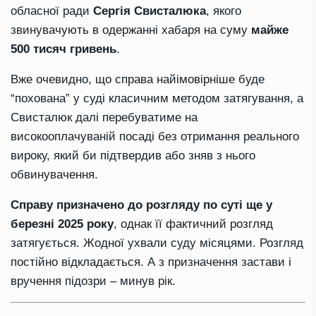
обласної ради
Сергія Свисталюка
, якого
звинувачують в одержанні хабаря на суму
майже
500 тисяч гривень
.
Вже очевидно, що справа найімовірніше буде
“похована” у суді класичним методом затягування, а
Свисталюк далі перебуватиме на
високооплачуваній посаді без отримання реального
вироку, який би підтвердив або зняв з нього
обвинувачення.
Справу призначено до розгляду по суті ще у
березні 2025 року
, однак її фактичний розгляд
затягується. Жодної ухвали суду місяцями. Розгляд
постійно відкладається. А з призначення застави і
вручення підозри – минув рік.