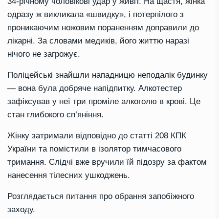
34-річному чоловікові удар у живіт. На щастя, жінка
одразу ж викликала «швидку», і потерпілого з
проникаючим ножовим пораненням доправили до
лікарні. За словами медиків, його життю наразі
нічого не загрожує.
Поліцейські знайшли нападницю неподалік будинку
— вона була добряче напідпитку. Алкотестер
зафіксував у неї три проміле алкоголю в крові. Це
стан глибокого сп’яніння.
Жінку затримали відповідно до статті 208 КПК
України та помістили в ізолятор тимчасового
тримання. Слідчі вже вручили їй підозру за фактом
нанесення тілесних ушкоджень.
Розглядається питання про обрання запобіжного
заходу.