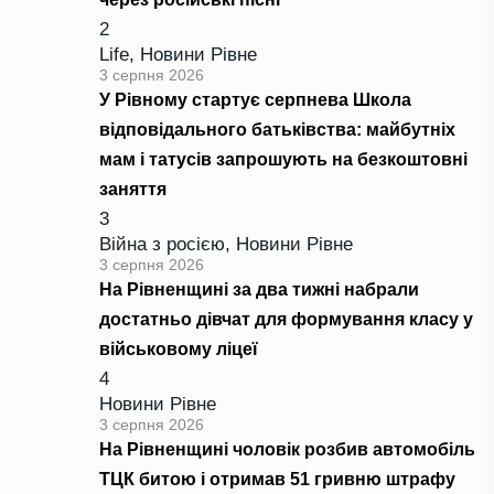
2
Life
,
Новини Рівне
3 серпня 2026
У Рівному стартує серпнева Школа
відповідального батьківства: майбутніх
мам і татусів запрошують на безкоштовні
заняття
3
Війна з росією
,
Новини Рівне
3 серпня 2026
На Рівненщині за два тижні набрали
достатньо дівчат для формування класу у
військовому ліцеї
4
Новини Рівне
3 серпня 2026
На Рівненщині чоловік розбив автомобіль
ТЦК битою і отримав 51 гривню штрафу