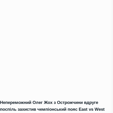
Непереможний Олег Жох з Острожчини вдруге
поспіль захистив чемпіонський пояс East vs West