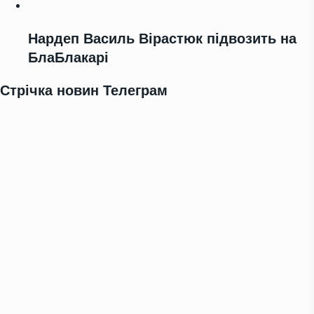
Нардеп Василь Вірастюк підвозить на
БлаБлакарі
Стрічка новин Телеграм