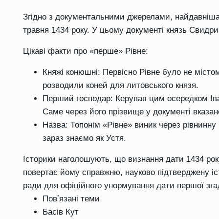
Згідно з документальними джерелами, найдавніша д
травня 1434 року. У цьому документі князь Свидри
Цікаві факти про «перше» Рівне:
Княжі конюшні: Первісно Рівне було не місто
розводили коней для литовського князя.
Перший господар: Керував цим осередком Ів
Саме через його прізвище у документі вказан
Назва: Топонім «Рівне» виник через рівнинну 
зараз знаємо як Устя.
Історики наголошують, що визнання дати 1434 рок
повертає йому справжню, науково підтверджену іст
ради для офіційного унормування дати першої зга
Повʼязані теми
Басів Кут