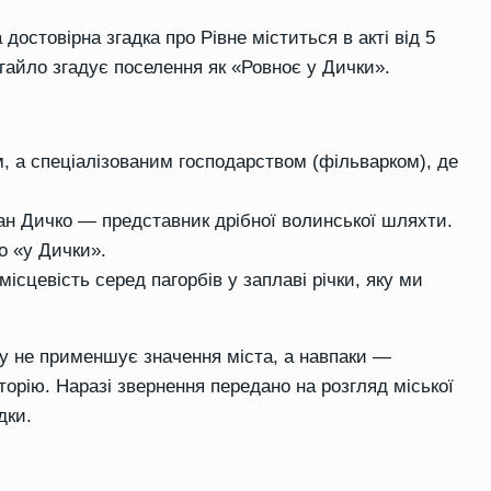
остовірна згадка про Рівне міститься в акті від 5
гайло згадує поселення як «Ровноє у Дички».
м, а спеціалізованим господарством (фільварком), де
ан Дичко — представник дрібної волинської шляхти.
о «у Дички».
місцевість серед пагорбів у заплаві річки, яку ми
у не применшує значення міста, а навпаки —
орію. Наразі звернення передано на розгляд міської
дки.