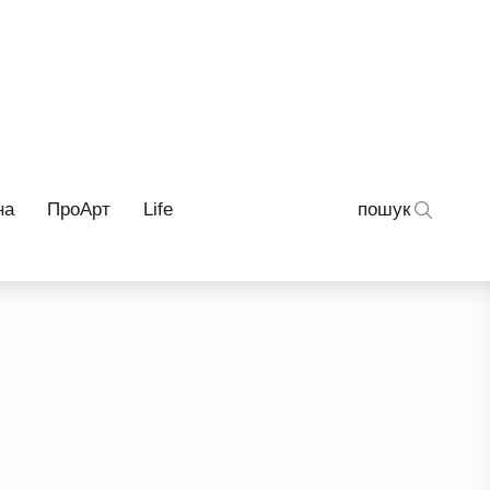
на
ПроАрт
Life
пошук