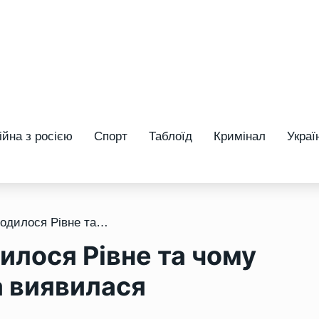
ійна з росією
Спорт
Таблоїд
Кримінал
Украї
/ Коли насправді народилося Рівне та чому дата заснування міста виявилася помилковою
илося Рівне та чому
а виявилася