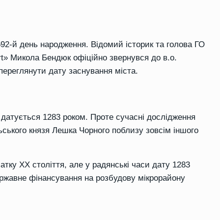
592-й день народження. Відомий історик та голова ГО
t» Микола Бендюк офіційно звернувся до в.о.
переглянути дату заснування міста.
 датується 1283 роком. Проте сучасні дослідження
ьського князя Лешка Чорного поблизу зовсім іншого
ку XX століття, але у радянські часи дату 1283
ержавне фінансування на розбудову мікрорайону