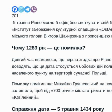
701
5 травня Рівне могло б офіційно святкувати свій 
«Інститут збереження культурної спадщини «OstAr
міського голови Віктора Шакирзяна з пропозицією 
Чому 1283 рік — це помилка?
Довгий час вважалося, що перша згадка про Рівне
доводять, що ця дата стосується бойових дій пол
населеного пункту на території сучасної Польщі.
Помилку помітив ще Михайло Грушевський на почат
залишили, щоб під «700-річчя» міста отримати д
«Ювілейний».
Справжня дата — 5 травня 1434 року