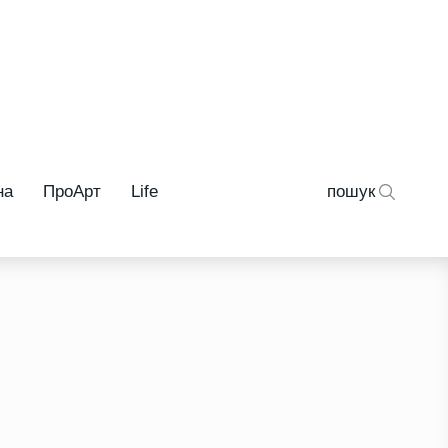
на
ПроАрт
Life
пошук