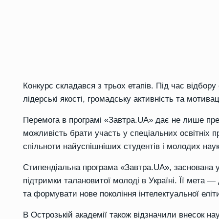
Конкурс складався з трьох етапів. Під час відбору
лідерські якості, громадську активність та мотивац
Перемога в програмі «Завтра.UA» дає не лише пре
можливість брати участь у спеціальних освітніх п
спільноти найуспішніших студентів і молодих наук
Стипендіальна програма «Завтра.UA», заснована 
підтримки талановитої молоді в Україні. Її мета 
та формувати нове покоління інтелектуальної еліти
В Острозькій академії також відзначили внесок на