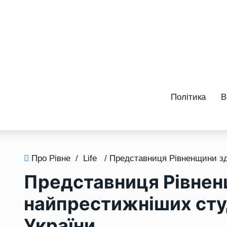
Політика
В
Про Рівне
/
Life
Представниця Рівнен
найпрестижніших сту
України