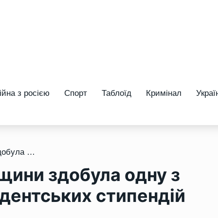
ійна з росією
Спорт
Таблоїд
Кримінал
Украї
/ Представниця Рівненщини здобула одну з найпрестижніших студентських стипендій України
щини здобула одну з
дентських стипендій