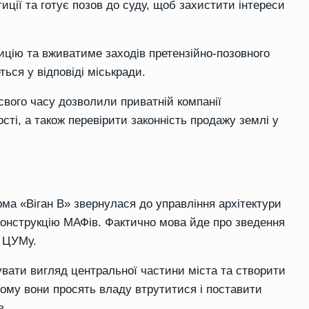
иції та готує позов до суду, щоб захистити інтереси
ицію та вживатиме заходів претензійно-позовного
ься у відповіді міськради.
свого часу дозволили приватній компанії
сті, а також перевірити законність продажу землі у
рма «Віган В» звернулася до управління архітектури
еконструкцію МАФів. Фактично мова йде про зведення
я ЦУМу.
вати вигляд центральної частини міста та створити
тому вони просять владу втрутитися і поставити
в