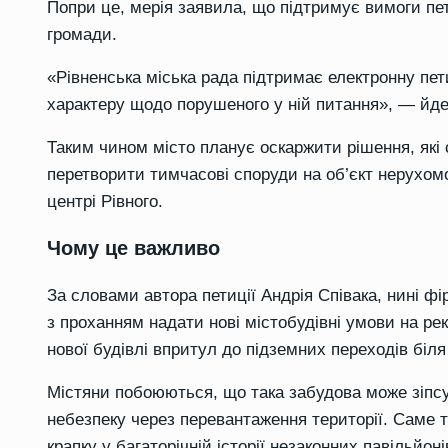
Попри це, мерія заявила, що підтримує вимоги пет
громади.
«Рівненська міська рада підтримає електронну пет
характеру щодо порушеного у ній питання», — йдет
Таким чином місто планує оскаржити рішення, які 
перетворити тимчасові споруди на об’єкт нерухомо
центрі Рівного.
Чому це важливо
За словами автора петиції Андрія Співака, нині фі
з проханням надати нові містобудівні умови на р
нової будівлі впритул до підземних переходів біл
Містяни побоюються, що така забудова може зіпсу
небезпеку через перевантаження території. Саме 
крапку у багаторічній історії незаконних павільйоні