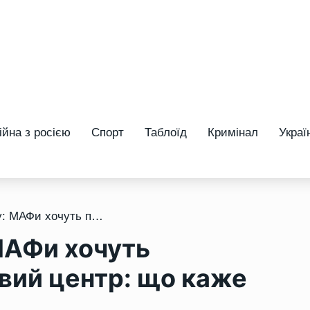
ійна з росією
Спорт
Таблоїд
Кримінал
Украї
/ Скандал біля ЦУМу: МАФи хочуть перетворити на торговий центр: що каже мерія
МАФи хочуть
вий центр: що каже