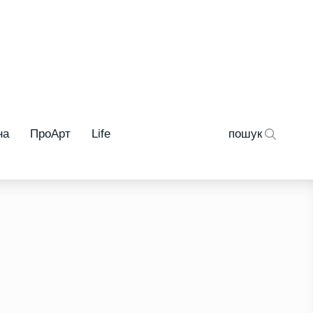
на
ПроАрт
Life
пошук