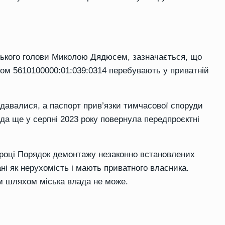
міського голови Миколою Дядюсем, зазначається, що
ром 5610100000:01:039:0314 перебувають у приватній
идавалися, а паспорт прив’язки тимчасової споруди
ада ще у серпні 2023 року повернула передпроєктні
 році Порядок демонтажу незаконно встановлених
ні як нерухомість і мають приватного власника.
м шляхом міська влада не може.