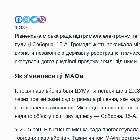
1 337
Рівненська міська рада підтримала електронну п
вулиці Соборна, 15-А. Громадськість закликала мі
визнати незаконною державну реєстрацію тимчасов
скасувати договір купівлі-продажу землі під ними.
Як з’явилися ці МАФи
Історія павільйонів біля ЦУМу тягнеться ще з 200
через третейський суд отримала рішення, яке нада
встановлені самовільно. Місто це рішення не оска
надало об’єкту поштову адресу — Соборна, 15-А.
У 2015 році Рівненська міська рада проголосувала 
торгових павільйонів». Таким чином МАФи остато