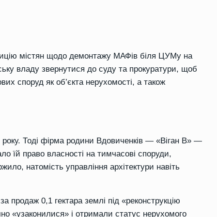
етицію містян щодо демонтажу МАФів біля ЦУМу на
ську владу звернутися до суду та прокуратури, щоб
их споруд як об’єкта нерухомості, а також
8 року. Тоді фірма родини Вдовиченків — «Віган В» —
ло їй право власності на тимчасові споруди,
ржило, натомість управління архітектури навіть
за продаж 0,1 гектара землі під «реконструкцію
чно «узаконилися» і отримали статус нерухомого