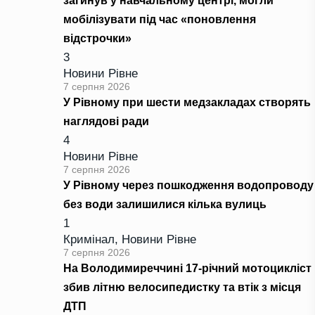
загинув у навчальному центрі, могли
мобілізувати під час «поновлення
відстрочки»
3
Новини Рівне
7 серпня 2026
У Рівному при шести медзакладах створять
наглядові ради
4
Новини Рівне
7 серпня 2026
У Рівному через пошкодження водопроводу
без води залишилися кілька вулиць
1
Кримінал
,
Новини Рівне
7 серпня 2026
На Володимиреччині 17-річний мотоцикліст
збив літню велосипедистку та втік з місця
ДТП