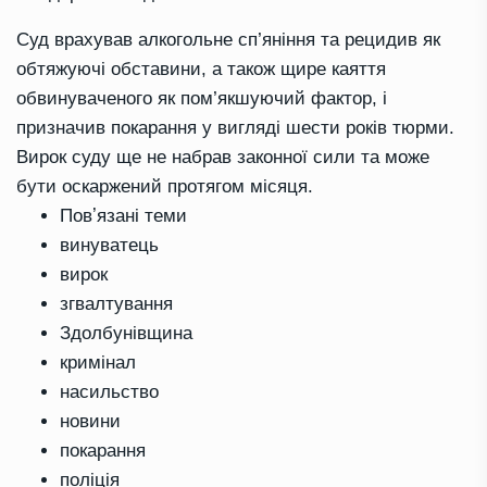
Суд врахував алкогольне сп’яніння та рецидив як
обтяжуючі обставини, а також щире каяття
обвинуваченого як пом’якшуючий фактор, і
призначив покарання у вигляді шести років тюрми.
Вирок суду ще не набрав законної сили та може
бути оскаржений протягом місяця.
Повʼязані теми
винуватець
вирок
згвалтування
Здолбунівщина
кримінал
насильство
новини
покарання
поліція