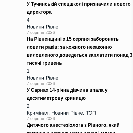
У Тучинській спецшколі призначили нового
директора
4
Новини Рівне
7 серпня 2026
На Рівненщині з 15 серпня заборонять
ловити раків: за кожного незаконно
виловленого доведеться заплатити понад 3
тисячі гривень
1
Новини Рівне
7 серпня 2026
У Сарнах 14-річна дівчина впала у
десятиметрову криницю
2
Кримінал
,
Новини Рівне
,
ТОП
7 серпня 2026
Дитячого анестезіолога з Рівного, який