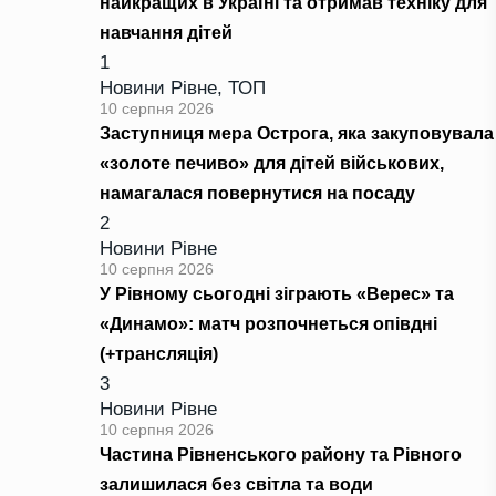
найкращих в Україні та отримав техніку для
навчання дітей
1
Новини Рівне
,
ТОП
10 серпня 2026
Заступниця мера Острога, яка закуповувала
«золоте печиво» для дітей військових,
намагалася повернутися на посаду
2
Новини Рівне
10 серпня 2026
У Рівному сьогодні зіграють «Верес» та
«Динамо»: матч розпочнеться опівдні
(+трансляція)
3
Новини Рівне
10 серпня 2026
Частина Рівненського району та Рівного
залишилася без світла та води