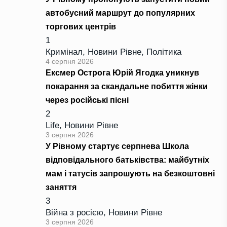
автобусний маршрут до популярних
торгових центрів
1
Кримінал
,
Новини Рівне
,
Політика
4 серпня 2026
Ексмер Острога Юрій Ягодка уникнув
покарання за скандальне побиття жінки
через російські пісні
2
Life
,
Новини Рівне
3 серпня 2026
У Рівному стартує серпнева Школа
відповідального батьківства: майбутніх
мам і татусів запрошують на безкоштовні
заняття
3
Війна з росією
,
Новини Рівне
3 серпня 2026