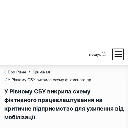
пошук
Про Рівне
/
Кримінал
/ У Рівному СБУ викрила схему фіктивного працевлаштування на критичне підприємство для ухилення від мобілізації
У Рівному СБУ викрила схему
фіктивного працевлаштування на
критичне підприємство для ухилення від
мобілізації