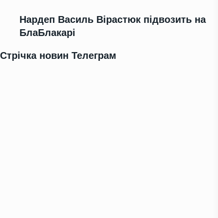
Нардеп Василь Вірастюк підвозить на
БлаБлакарі
Стрічка новин Телеграм