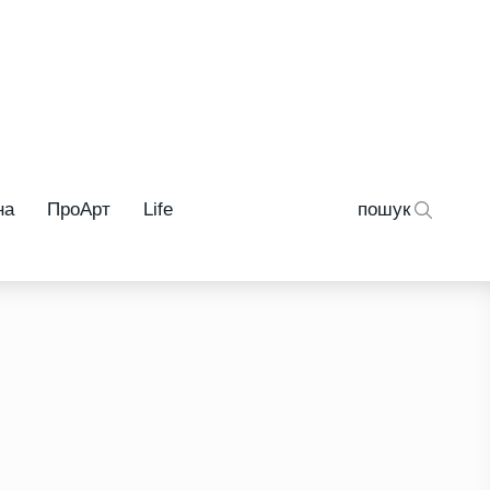
на
ПроАрт
Life
пошук