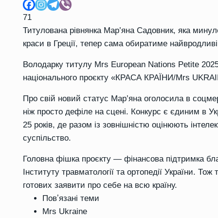
71
Титулована рівнянка Мар’яна Садовник, яка минул
краси в Греції, тепер сама обиратиме найвродливі
Володарку титулу Mrs European Nations Petite 202
національного проєкту «КРАСА КРАЇНИ/Mrs UKRAI
Про свій новий статус Мар’яна оголосила в соцме
ніж просто дефіле на сцені. Конкурс є єдиним в У
25 років, де разом із зовнішністю оцінюють інтелек
суспільство.
Головна фішка проєкту — фінансова підтримка бла
Інституту травматології та ортопедії України. Тож
готових заявити про себе на всю країну.
Повʼязані теми
Mrs Ukraine