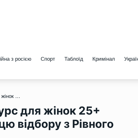
ійна з росією
Спорт
Таблоїд
Кримінал
Украї
/ Єдиний в Україні конкурс для жінок 25+ отримав нову керівницю відбору з Рівного
курс для жінок 25+
цю відбору з Рівного