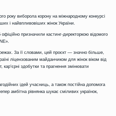
ого року виборола корону на міжнародному конкурсі
ших і найвпливовіших жінок України.
5 офіційно призначили кастинг-директоркою відомого
NE».
режах. За її словами, цей проєкт — значно більше,
країні ліцензованим майданчиком для жінок віком від
т, кар’єрні здобутки та прагнення змінювати
годійних ідей учасниць, а також постійна допомога
 тепер амбітна рівнянка шукає сміливих українок,