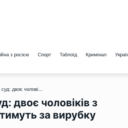
ійна з росією
Спорт
Таблоїд
Кримінал
Украї
/ Замість заробітку – суд: двоє чоловіків з Рівненщини відповідатимуть за вирубку сосен
д: двоє чоловіків з
тимуть за вирубку