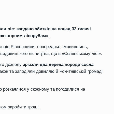
и ліс: завдано збитків на понад 32 тисячі
рок«чорним лісорубам».
канців Рівненщини, попередньо змовившись,
видовицького лісництва, що в «Селянському лісі».
ого дозволу
зрізали два дерева породи сосна
он та заподіяли довкіллю й Рокитнівській громаді
о розкаялися у скоєному та погодилися на
ном заробити гроші.