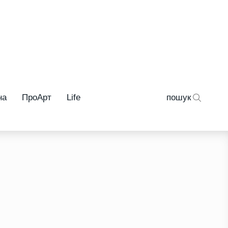
на
ПроАрт
Life
пошук