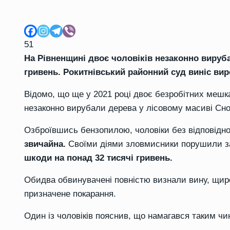
51
На Рівненщині двоє чоловіків незаконно вирубал
гривень. Рокитнівський районний суд виніс ви
Відомо, що ще у 2021 році двоє безробітних меш
незаконно вирубали дерева у лісовому масиві Сно
Озброївшись бензопилою, чоловіки без відповідн
звичайна.
Своїми діями зловмисники порушили зак
шкоди на понад 32 тисячі гривень.
Обидва обвинувачені повністю визнали вину, щир
призначене покарання.
Один із чоловіків пояснив, що намагався таким чи