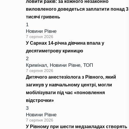
ловити раків: за кожного незаконно
виловленого доведеться заплатити понад 3
тисячі гривень
1
Новини Рівне
7 серпня 2026
У Сарнах 14-річна дівчина впала у
десятиметрову криницю
2
Кримінал
,
Новини Рівне
,
ТОП
7 серпня 2026
Дитячого анестезіолога з Рівного, який
загинув у навчальному центрі, могли
мобілізувати під час «поновлення
відстрочки»
3
Новини Рівне
7 серпня 2026
У Рівному при шести медзакладах створять