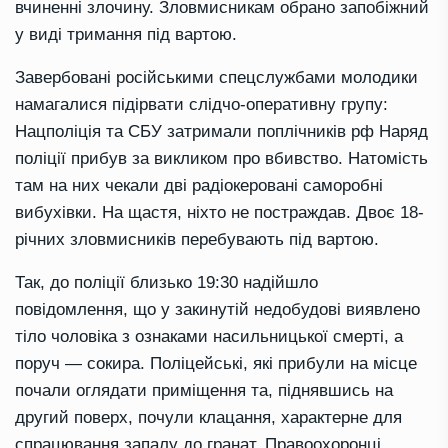
вчиненні злочину. Зловмисникам обрано запобіжний
у виді тримання під вартою.
Завербовані російськими спецслужбами молодики
намагалися підірвати слідчо-оперативну групу:
Нацполіція та СБУ затримали поплічників рф Наряд
поліції прибув за викликом про вбивство. Натомість
там на них чекали дві радіокеровані саморобні
вибухівки. На щастя, ніхто не постраждав. Двоє 18-
річних зловмисників перебувають під вартою.
Так, до поліції близько 19:30 надійшло
повідомлення, що у закинутій недобудові виявлено
тіло чоловіка з ознаками насильницької смерті, а
поруч — сокира. Поліцейські, які прибули на місце
почали оглядати приміщення та, піднявшись на
другий поверх, почули клацання, характерне для
спрацювання запалу до гранат. Правоохоронці