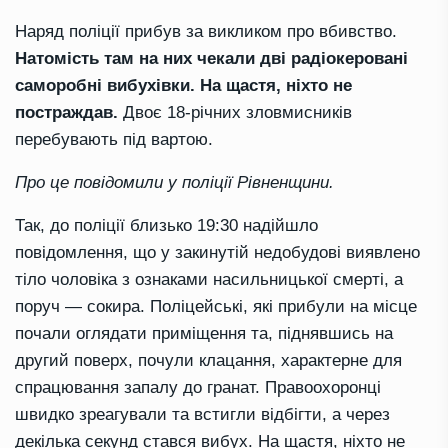
Наряд поліції прибув за викликом про вбивство.
Натомість там на них чекали дві радіокеровані
саморобні вибухівки. На щастя, ніхто не
постраждав.
Двоє 18-річних зловмисників
перебувають під вартою.
Про це повідомили у поліції Рівненщини.
Так, до поліції близько 19:30 надійшло
повідомлення, що у закинутій недобудові виявлено
тіло чоловіка з ознаками насильницької смерті, а
поруч — сокира. Поліцейські, які прибули на місце
почали оглядати приміщення та, піднявшись на
другий поверх, почули клацання, характерне для
спрацювання запалу до гранат. Правоохоронці
швидко зреагували та встигли відбігти, а через
декілька секунд стався вибух. На щастя, ніхто не