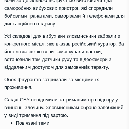
вони за детальною інструкцією виготовили два
саморобних вибухових пристрої, які спорядили
бойовими гранатами, саморізами й телефонами для
дистанційного підриву.
Усі складові для вибухівки зловмисники забрали з
конкретного місця, яке вказав російський куратор. За
його ж вказівкою вони замаскували пастки,
встановили там датчики руху та відеокамери з
віддаленим доступом для замовників теракту.
Обох фігурантів затримали за місцями їх
проживання.
Слідчі СБУ повідомили затриманим про підозру у
вчиненні злочину. Зловмисникам обрано запобіжний
у виді тримання під вартою.
Повʼязані теми