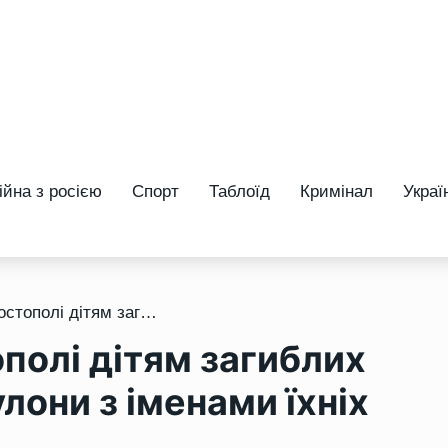
ійна з росією
Спорт
Таблоїд
Кримінал
Украї
/ До Дня батька у Костополі дітям загиблих захисників вручили кулони з іменами їхніх батьків
ополі дітям загиблих
лони з іменами їхніх