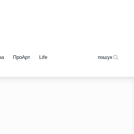
на
ПроАрт
Life
пошук