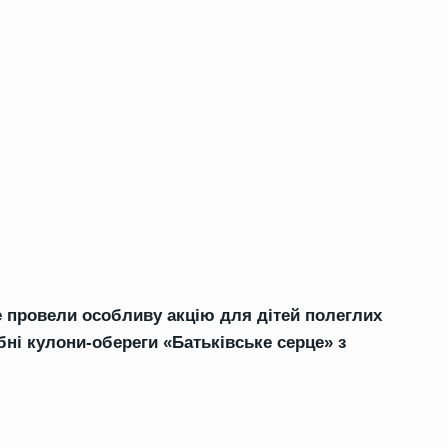
е провели особливу акцію для дітей полеглих
ібні кулони-обереги «Батьківське серце» з