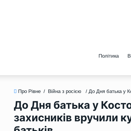
Політика
В
Про Рівне
/
Війна з росією
До Дня батька у Кост
захисників вручили ку
батьків