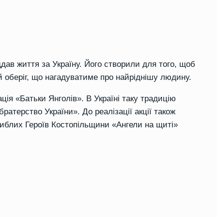
ддав життя за Україну. Його створили для того, щоб
й оберіг, що нагадуватиме про найріднішу людину.
ація «Батьки Янголів». В Україні таку традицію
ратерство України». До реалізації акції також
гиблих Героїв Костопільщини «Ангели на щиті»