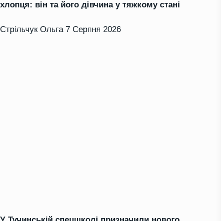
хлопця: він та його дівчина у тяжкому стані
Стрільчук Ольга
7 Серпня 2026
У Тучинській спецшколі призначили нового