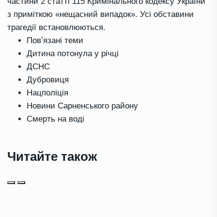
частини 2 статті 115 Кримінального кодексу України
з приміткою «нещасний випадок». Усі обставини
трагедії встановлюються.
Повʼязані теми
Дитина потонула у річці
ДСНС
Дубровиця
Нацполіція
Новини Сарненського району
Смерть на воді
Читайте також