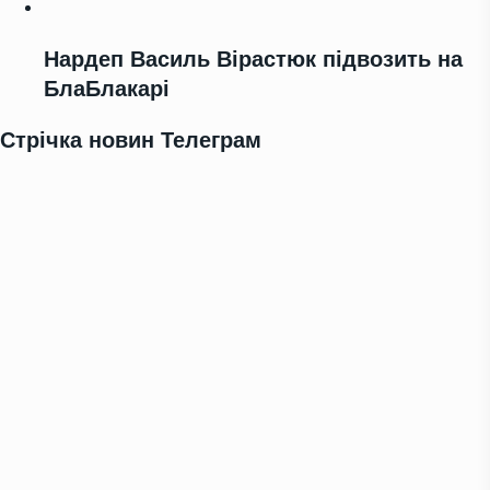
Нардеп Василь Вірастюк підвозить на
БлаБлакарі
Стрічка новин Телеграм