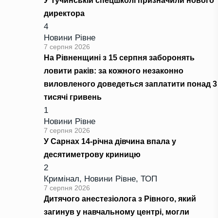
У Тучинській спецшколі призначили нового
директора
4
Новини Рівне
7 серпня 2026
На Рівненщині з 15 серпня заборонять
ловити раків: за кожного незаконно
виловленого доведеться заплатити понад 3
тисячі гривень
1
Новини Рівне
7 серпня 2026
У Сарнах 14-річна дівчина впала у
десятиметрову криницю
2
Кримінал
,
Новини Рівне
,
ТОП
7 серпня 2026
Дитячого анестезіолога з Рівного, який
загинув у навчальному центрі, могли