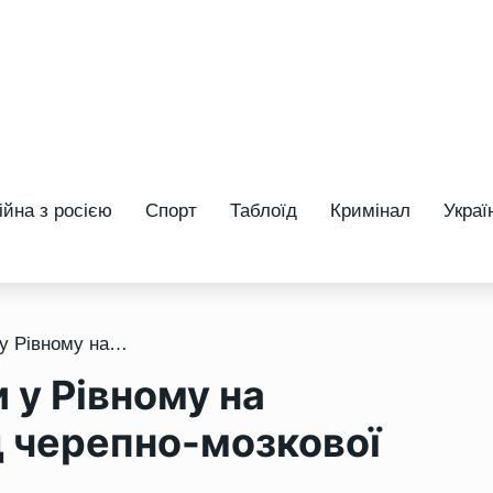
ійна з росією
Спорт
Таблоїд
Кримінал
Украї
/ Немовля, яке знайшли у Рівному на смітнику, померло від черепно-мозкової травми
 у Рівному на
д черепно-мозкової