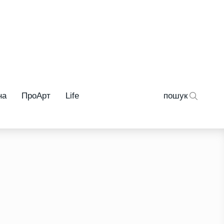
на
ПроАрт
Life
пошук