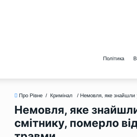
Політика
В
Про Рівне
/
Кримінал
Немовля, яке знайшли
смітнику, померло ві
травми