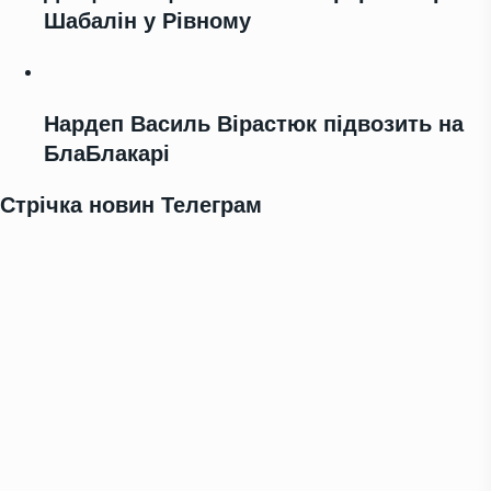
Шабалін у Рівному
Нардеп Василь Вірастюк підвозить на
БлаБлакарі
Стрічка новин Телеграм