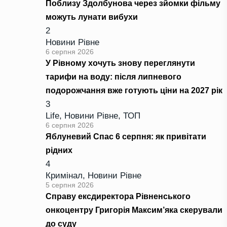
Поблизу Здолбунова через зйомки фільму
можуть лунати вибухи
2
Новини Рівне
6 серпня 2026
У Рівному хочуть знову переглянути
тарифи на воду: після липневого
подорожчання вже готують ціни на 2027 рік
3
Life
,
Новини Рівне
,
ТОП
6 серпня 2026
Яблуневий Спас 6 серпня: як привітати
рідних
4
Кримінал
,
Новини Рівне
5 серпня 2026
Справу ексдиректора Рівненського
онкоцентру Григорія Максим’яка скерували
до суду