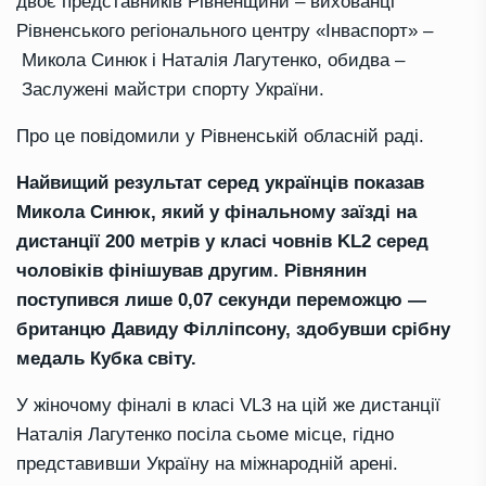
двоє представників Рівненщини – вихованці
Рівненського регіонального центру «Інваспорт» –
Микола Синюк і Наталія Лагутенко, обидва –
Заслужені майстри спорту України.
Про це повідомили у Рівненській обласній раді.
Найвищий результат серед українців показав
Микола Синюк, який у фінальному заїзді на
дистанції 200 метрів у класі човнів KL2 серед
чоловіків фінішував другим. Рівнянин
поступився лише 0,07 секунди переможцю —
британцю Давиду Філліпсону, здобувши срібну
медаль Кубка світу.
У жіночому фіналі в класі VL3 на цій же дистанції
Наталія Лагутенко посіла сьоме місце, гідно
представивши Україну на міжнародній арені.