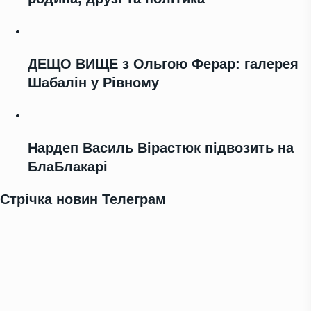
ДЕЩО ВИЩЕ з Ольгою Ферар: галерея
Шабалін у Рівному
Нардеп Василь Вірастюк підвозить на
БлаБлакарі
Стрічка новин Телеграм