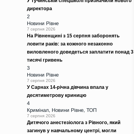
У Тучинській спецшколі призначили нового
директора
2
Новини Рівне
7 серпня 2026
На Рівненщині з 15 серпня заборонять
ловити раків: за кожного незаконно
виловленого доведеться заплатити понад 3
тисячі гривень
3
Новини Рівне
7 серпня 2026
У Сарнах 14-річна дівчина впала у
десятиметрову криницю
4
Кримінал
,
Новини Рівне
,
ТОП
7 серпня 2026
Дитячого анестезіолога з Рівного, який
загинув у навчальному центрі, могли