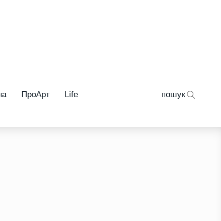
на
ПроАрт
Life
пошук