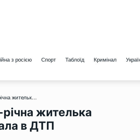
ійна з росією
Спорт
Таблоїд
Кримінал
Украї
/ У Рівному померла 19-річна жителька Волині, яка постраждала в ДТП
-річна жителька
ала в ДТП