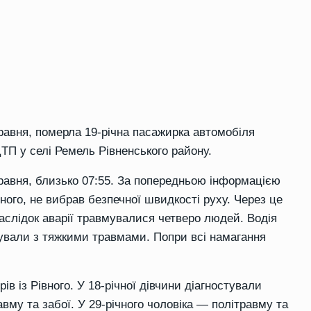
 травня, померла 19-річна пасажирка автомобіля
ТП у селі Ремель Рівненського району.
равня, близько 07:55. За попередньою інформацією
вного, не вибрав безпечної швидкості руху. Через це
наслідок аварії травмувалися четверо людей. Водія
ізували з тяжкими травмами. Попри всі намагання
ів із Рівного. У 18-річної дівчини діагностували
вму та забої. У 29-річного чоловіка — політравму та