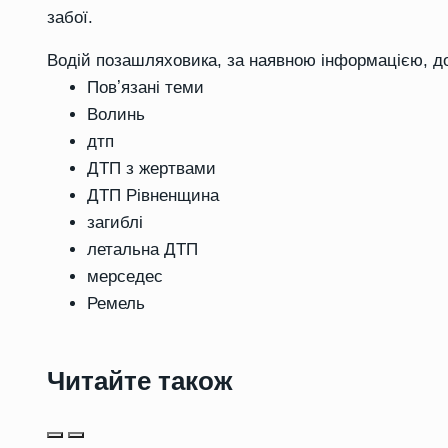
забої.
Водій позашляховика, за наявною інформацією, до
Повʼязані теми
Волинь
дтп
ДТП з жертвами
ДТП Рівненщина
загиблі
летальна ДТП
мерседес
Ремель
Читайте також