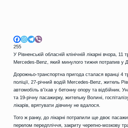
255
У Рівненській обласній клінічній лікарні вчора, 11
Mercedes-Benz, який минулого тижня потрапив у Д
Дорожньо-транспортна пригода сталася вранці 4 т
поліції, 27-річний водій Mercedes-Benz, житель Рі
автомобіль в’їхав у бетонну опору та відбійник. У
та 19-річну пасажирку, жительку Волині, госпітал
лікарів, врятувати дівчину не вдалося.
Того ж ранку, до лікарні потрапили ще двоє пасажир
перелом передпліччя, закриту черепно-мозкову тра