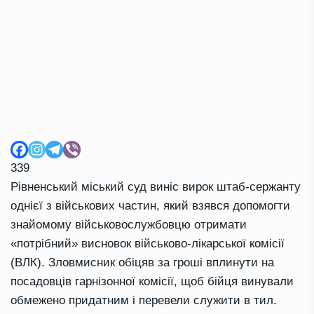
339
Рівненський міський суд виніс вирок штаб-сержанту
однієї з військових частин, який взявся допомогти
знайомому військовослужбовцю отримати
«потрібний» висновок військово-лікарської комісії
(ВЛК). Зловмисник обіцяв за гроші вплинути на
посадовців гарнізонної комісії, щоб бійця винували
обмежено придатним і перевели служити в тил.