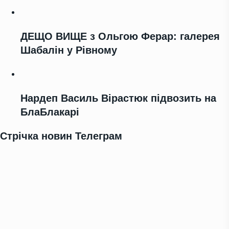
ДЕЩО ВИЩЕ з Ольгою Ферар: галерея
Шабалін у Рівному
Нардеп Василь Вірастюк підвозить на
БлаБлакарі
Стрічка новин Телеграм