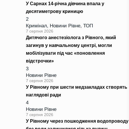
У Сарнах 14-річна дівчина впала у
десятиметрову криницю
2
Кримінал
,
Новини Рівне
,
ТОП
7 серпня 2026
Дитячого анестезіолога з Рівного, який
загинув у навчальному центрі, могли
мобілізувати під час «поновлення
відстрочки»
3
Новини Рівне
7 серпня 2026
У Рівному при шести медзакладах створять
наглядові ради
4
Новини Рівне
7 серпня 2026
У Рівному через пошкодження водопроводу
без води залишилися кілька вулиць