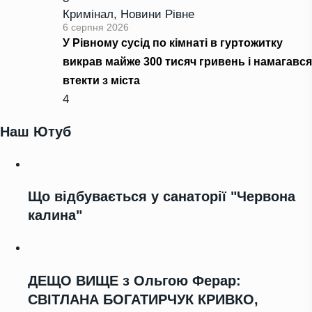
Кримінал
,
Новини Рівне
6 серпня 2026
У Рівному сусід по кімнаті в гуртожитку
викрав майже 300 тисяч гривень і намагався
втекти з міста
4
Наш Ютуб
Що відбувається у санаторії "Червона
калина"
ДЕЩО ВИЩЕ з Ольгою Ферар:
СВІТЛАНА БОГАТИРЧУК КРИВКО,