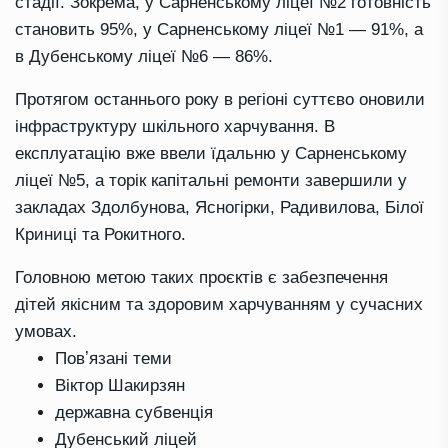
стадії. Зокрема, у Сарненському ліцеї №2 готовність
становить 95%, у Сарненському ліцеї №1 — 91%, а
в Дубенському ліцеї №6 — 86%.
Протягом останнього року в регіоні суттєво оновили
інфраструктуру шкільного харчування. В
експлуатацію вже ввели їдальню у Сарненському
ліцеї №5, а торік капітальні ремонти завершили у
закладах Здолбунова, Ясногірки, Радивилова, Білої
Криниці та Рокитного.
Головною метою таких проєктів є забезпечення
дітей якісним та здоровим харчуванням у сучасних
умовах.
Повʼязані теми
Віктор Шакирзян
державна субвенція
Дубенський ліцей