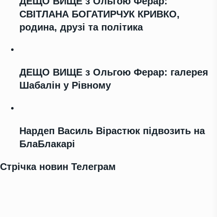
ДЕЩО ВИЩЕ з Ольгою Ферар:
СВІТЛАНА БОГАТИРЧУК КРИВКО,
родина, друзі та політика
ДЕЩО ВИЩЕ з Ольгою Ферар: галерея
Шабалін у Рівному
Нардеп Василь Вірастюк підвозить на
БлаБлакарі
Стрічка новин Телеграм