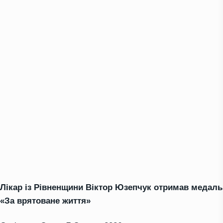
Лікар із Рівненщини Віктор Юзепчук отримав медаль
«За врятоване життя»