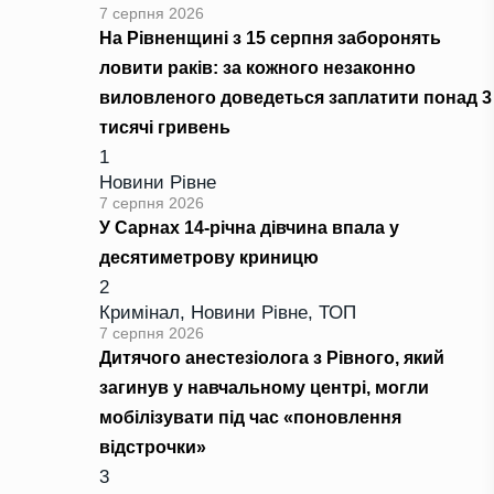
7 серпня 2026
На Рівненщині з 15 серпня заборонять
ловити раків: за кожного незаконно
виловленого доведеться заплатити понад 3
тисячі гривень
1
Новини Рівне
7 серпня 2026
У Сарнах 14-річна дівчина впала у
десятиметрову криницю
2
Кримінал
,
Новини Рівне
,
ТОП
7 серпня 2026
Дитячого анестезіолога з Рівного, який
загинув у навчальному центрі, могли
мобілізувати під час «поновлення
відстрочки»
3