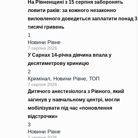
На Рівненщині з 15 серпня заборонять
ловити раків: за кожного незаконно
виловленого доведеться заплатити понад 3
тисячі гривень
1
Новини Рівне
7 серпня 2026
У Сарнах 14-річна дівчина впала у
десятиметрову криницю
2
Кримінал
,
Новини Рівне
,
ТОП
7 серпня 2026
Дитячого анестезіолога з Рівного, який
загинув у навчальному центрі, могли
мобілізувати під час «поновлення
відстрочки»
3
Новини Рівне
7 серпня 2026