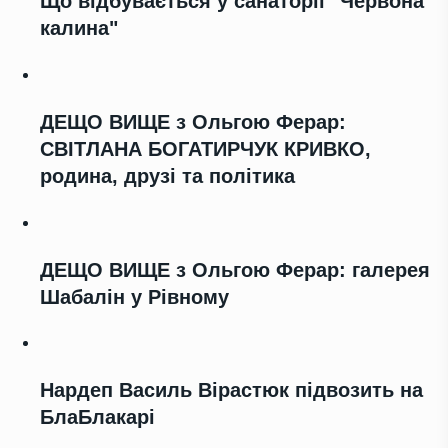
Що відбувається у санаторії "Червона
калина"
ДЕЩО ВИЩЕ з Ольгою Ферар:
СВІТЛАНА БОГАТИРЧУК КРИВКО,
родина, друзі та політика
ДЕЩО ВИЩЕ з Ольгою Ферар: галерея
Шабалін у Рівному
Нардеп Василь Вірастюк підвозить на
БлаБлакарі