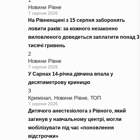
1
Новини Рівне
7 серпня 2026
На Рівненщині з 15 серпня заборонять
ловити раків: за кожного незаконно
виловленого доведеться заплатити понад 3
тисячі гривень
2
Новини Рівне
7 серпня 2026
У Сарнах 14-річна дівчина впала у
десятиметрову криницю
3
Кримінал
,
Новини Рівне
,
ТОП
7 серпня 2026
Дитячого анестезіолога з Рівного, який
загинув у навчальному центрі, могли
мобілізувати під час «поновлення
відстрочки»