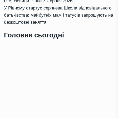
Life
,
Новини Рівне
3 Серпня 2026
У Рівному стартує серпнева Школа відповідального
батьківства: майбутніх мам і татусів запрошують на
безкоштовні заняття
Головне сьогодні