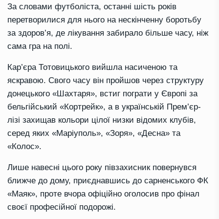
За словами футболіста, останні шість років
перетворилися для нього на нескінченну боротьбу
за здоров’я, де лікування забирало більше часу, ніж
сама гра на полі.
Кар’єра Тотовицького вийшла насиченою та
яскравою. Свого часу він пройшов через структуру
донецького «Шахтаря», встиг пограти у Європі за
бельгійський «Кортрейк», а в українській Прем’єр-
лізі захищав кольори цілої низки відомих клубів,
серед яких «Маріуполь», «Зоря», «Десна» та
«Колос».
Лише навесні цього року півзахисник повернувся
ближче до дому, приєднавшись до сарненського ФК
«Маяк», проте вчора офіційно оголосив про фінал
своєї професійної подорожі.