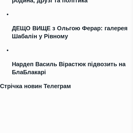
родина, друзі та політика
ДЕЩО ВИЩЕ з Ольгою Ферар: галерея
Шабалін у Рівному
Нардеп Василь Вірастюк підвозить на
БлаБлакарі
Стрічка новин Телеграм